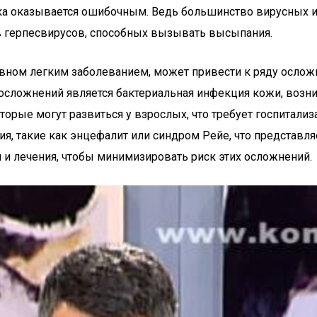
янка оказывается ошибочным. Ведь большинство вирусных
в герпесвирусов, способных вызывать высыпания.
сновном легким заболеванием, может привести к ряду осло
осложнений является бактериальная инфекция кожи, возн
рые могут развиться у взрослых, что требует госпитализа
, такие как энцефалит или синдром Рейе, что представляе
и лечения, чтобы минимизировать риск этих осложнений.