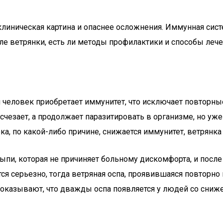
 клиническая картина и опаснее осложнения. Иммунная сист
е ветрянки, есть ли методы профилактики и способы лече
 человек приобретает иммунитет, что исключает повторные
 исчезает, а продолжает паразитировать в организме, но у
ка, по какой-либо причине, снижается иммунитет, ветрянка
сыпи, которая не причиняет больному дискомфорта, и пос
тся серьезно, тогда ветряная оспа, проявившаяся повторн
показывают, что дважды оспа появляется у людей со сни