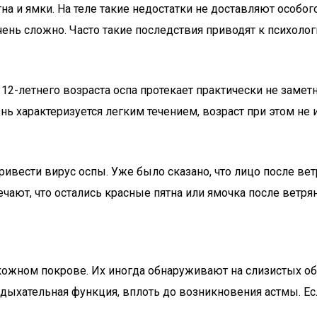
тна и ямки. На теле такие недостатки не доставляют особо
чень сложно. Часто такие последствия приводят к психол
2-летнего возраста оспа протекает практически не заметн
ь характеризуется легким течением, возраст при этом не и
вести вирус оспы. Уже было сказано, что лицо после вет
чают, что остались красные пятна или ямочка после ветрян
кожном покрове. Их иногда обнаруживают на слизистых об
 дыхательная функция, вплоть до возникновения астмы. Ес