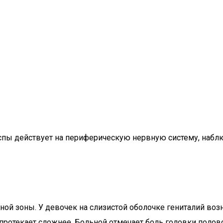
оспы действует на периферическую нервную систему, наб
ьной зоны. У девочек на слизистой оболочке гениталий во
протекает сложнее. Больной отмечает боль головки полово