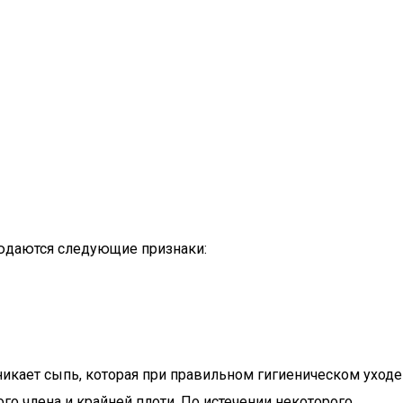
людаются следующие признаки:
зникает сыпь, которая при правильном гигиеническом уходе
го члена и крайней плоти. По истечении некоторого