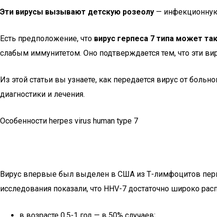
Эти вирусы вызывают детскую розеолу
— инфекционную 
Есть предположение, что
вирус герпеса 7 типа может т
слабым иммунитетом. Оно подтверждается тем, что эти ви
Из этой статьи вы узнаете, как передается вирус от больн
диагностики и лечения.
Особенности herpes virus human type 7
Вирус впервые был выделен в США из Т-лимфоцитов пери
исследования показали, что HHV-7 достаточно широко расп
в возрасте 0,5-1 год — в 50% случаев;