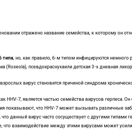
меновании отражено название семейства, к которому он отн
6 типа
, но, как правило, 6-м типом инфицируются немного
ма (Roseola), псевдокраснухаили детская 3-х дневная лихор
У взрослых вирус становится причиной синдрома хроническо
как HHV-7, является частью семейства вирусов герпеса. Он
ания показывают, что HHV-7 может вызывать различные з
что данный вирус часто сосуществует с другими типами ге
е, что взаимодействие между этими вирусами может усили