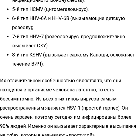
инфекционного мононуклеоза);
5-й тип HCMV (цитомегаловирус);
6-й тип HHV-6A и HHV-6B (вызывающие детскую
розеолу);
7-й тип HHV-7 (розеоловирус, предположительно
вызывает СХУ);
8-й тип KSHV (вызывает саркому Капоши, осложняет
течение ВИЧ).
Их отличительной особенностью является то, что они
находятся в организме человека латентно, то есть
бессимптомно. Из всех этих типов вирусов самым
распространенным является HSV-1 (простой герпес). Он
очень заразен, поэтому сегодня им инфицированы более
90% людей. Именно он вызывает характерные высыпания
на губах, которые называют «простудой».