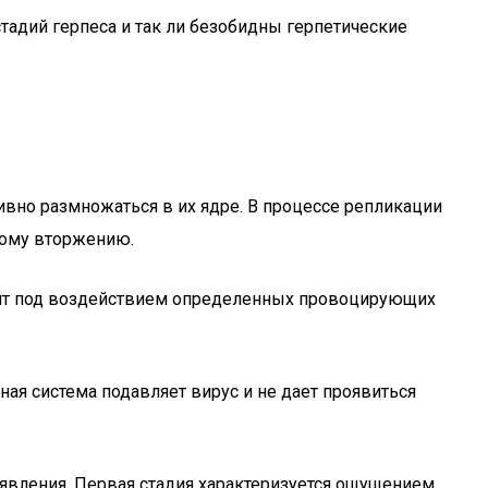
адий герпеса и так ли безобидны герпетические
вно размножаться в их ядре. В процессе репликации
ному вторжению.
одит под воздействием определенных провоцирующих
ая система подавляет вирус и не дает проявиться
роявления. Первая стадия характеризуется ощущением