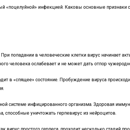
ый «поцелуйной» инфекцией. Каковы основные признаки ст
ри попадании в человеческие клетки вирус начинает акти
ого человека ослабевает и не может дать отпор чужерод
ходит в «спящее» состояние. Пробуждение вируса происх
я.
ной системе инфицированного организма. Здоровая иммунн
, способные уничтожать герпевирус из нейроцитов.
 как вирус простого герпеса, проходит несколько стадий п