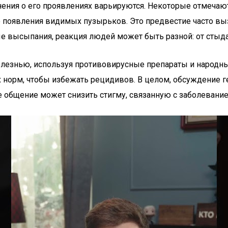
нения о его проявлениях варьируются. Некоторые отмечают
о появления видимых пузырьков. Это предвестие часто выз
е высыпания, реакция людей может быть разной: от стыда 
олезнью, используя противовирусные препараты и народн
норм, чтобы избежать рецидивов. В целом, обсуждение гер
е общение может снизить стигму, связанную с заболевание