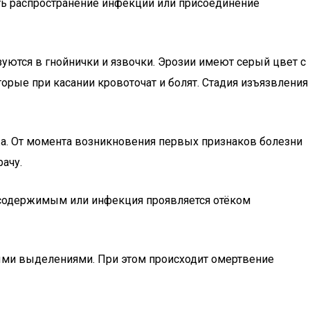
ть распространение инфекции или присоединение
зуются в гнойнички и язвочки. Эрозии имеют серый цвет с
орые при касании кровоточат и болят. Стадия изъязвления
ожа. От момента возникновения первых признаков болезни
рачу.
м содержимым или инфекция проявляется отёком
ными выделениями. При этом происходит омертвение