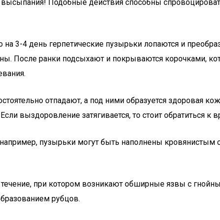
е высыпания! Подобные действия способны спровоцирова
о на 3-4 день герпетические пузырьки лопаются и преобра
ны. После ранки подсыхают и покрываются корочками, кот
евания.
мостоятельно отпадают, а под ними образуется здоровая к
Если выздоровление затягивается, то стоит обратиться к в
е, например, пузырьки могут быть наполнены кровянисты
е течение, при котором возникают обширные язвы с гной
образованием рубцов.