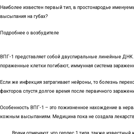
Наиболее известен первый тип, в простонародье именуем
высыпания на губах?
Подробнее о возбудителе
ВПГ-1 представляет собой двуспиральные линейные ДНК. П
пораженные клетки погибают, иммунная система зараженн
Если же инфекция затрагивает нейроны, то болезнь пере
факторов спустя долгое время после первичного заражени
Особенность ВПГ-1 – это пожизненное нахождение в нерв
кожным высыпаниям. Медицина пока не создала лекарства
Врачи отмечают, что герпес 1 типа, также известный