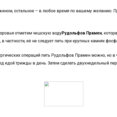
ужином, остальное – в любое время по вашему желанию. 
здоровья отметим чешскую воду
Рудольфов Прамен
, котор
 в частности, её не следует пить при крупных камнях фос
рургических операций пить Рудольфов Прамен можно, но в
д едой трижды в день. Затем сделать двухнедельный пере