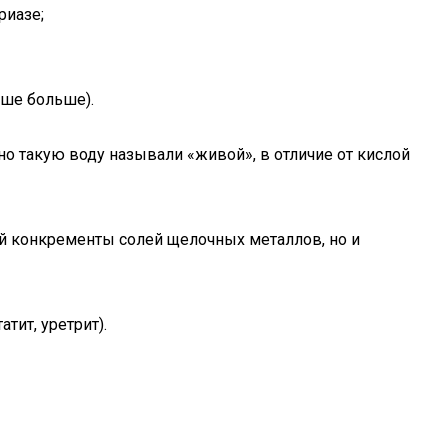
риазе;
чше больше).
о такую воду называли «живой», в отличие от кислой
ей конкременты солей щелочных металлов, но и
тит, уретрит).