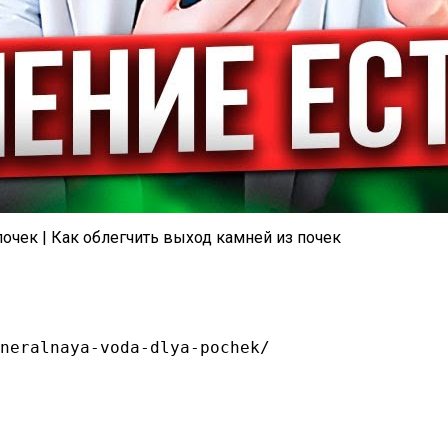
очек | Как облегчить выход камней из почек
neralnaya-voda-dlya-pochek/