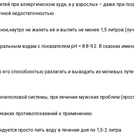
етей при аллергическом зуде, а у взрослых – даже при псо
ечной недостаточностью.
ое,наутро не жалеть её и выпить не менее 1,5 литров (лу
льным водам с показателем pH = 8.8-9.2. В сказках именн
о его способностью разлагать и выводить из мочевых пут
очеполовой системы, при лечении мужских проблем (проста
икаких противопоказаний к применению.
уется просто пить воду в течение дня по 1,5-2 литра.