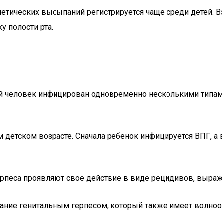
петических высыпаний регистрируется чаще среди детей. 
у полости рта.
й человек инфицирован одновременно несколькими типами
 детском возрасте. Сначала ребенок инфицируется ВПГ, а
герпеса проявляют свое действие в виде рецидивов, выр
ние генитальным герпесом, который также имеет волноо