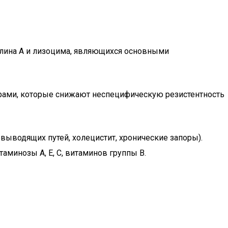
улина А и лизоцима, являющихся основными
торами, которые снижают неспецифическую резистентность
выводящих путей, холецистит, хронические запоры).
минозы А, Е, С, витаминов группы В.