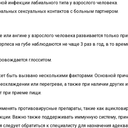
ной инфекции лабиального типа у взрослого человека.
ральных сексуальных контактов с больным партнером.
те или ангине у взрослого человека развивается только п
ерпеса на губе наблюдаются не чаще 3 раз в год, в то врем
провождается глосситом.
жет быть вызвано несколькими факторами. Основной причи
ереохлаждении или перегреве, а также при наличии други
т при приеме пищи.
менять противовирусные препараты, такие как ацикловир,
ции. Важно также поддерживать иммунную систему, прин
я следует обратиться к специалисту для назначения адекв