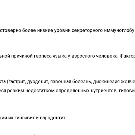
стоверно более низкие уровни секреторного иммуноглоб
овной причиной герпеса языка у взрослого человека. Фак
 (гастрит, дуоденит, язвенная болезнь, дискинезия желче
 резким недостатком определенных нутриентов, гиповита
й их гингивит и пародонтит.