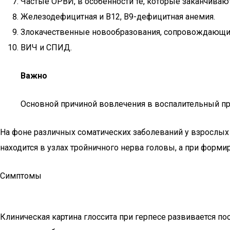
Частые ОРВИ, в особенности те, которые заканчиваю
Железодефицитная и В12, В9-дефицитная анемия.
Злокачественные новообразования, сопровождающие
ВИЧ и СПИД.
Важно
Основной причиной вовлечения в воспалительный про
На фоне различных соматических заболеваний у взрослых 
находится в узлах тройничного нерва головы, а при форм
Симптомы
Клиническая картина глоссита при герпесе развивается п