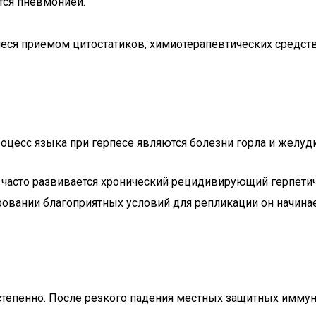
тся пневмонией.
ся приемом цитостатиков, химиотерапевтических средств
цесс языка при герпесе являются болезни горла и желудк
часто развивается хронический рецидивирующий герпетиче
ировании благоприятных условий для репликации он начина
остепенно. После резкого падения местных защитных имму